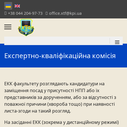
+38 044 204-97-73
office.xtf@kpi.ua
≡
Експертно-кваліфікаційна комісія
ЕКК факультету розглядають кандидатури на
заміщення посад у присутності НПП або їх
представників за дорученням, або за відсутності з
поважної причини (хвороба тощо) при наявності
листа-згоди на такий розгляд.
На засіданні ЕКК (зокрема у дистанційному режимі)