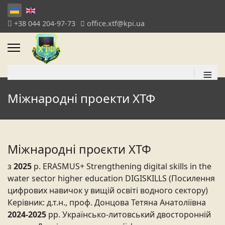
+38 044 204-97-73
office.xtf@kpi.ua
≡
Міжнародні проекти ХТФ
Міжнародні проєкти ХТФ
з
2025
р. ERASMUS+ Strengthening digital skills in the
water sector higher education DIGISKILLS (Посилення
цифрових навичок у вищій освіті водного сектору)
Керівник: д.т.н., проф. Донцова Тетяна Анатоліївна
2024-2025
рр. Українсько-литовський двосторонній