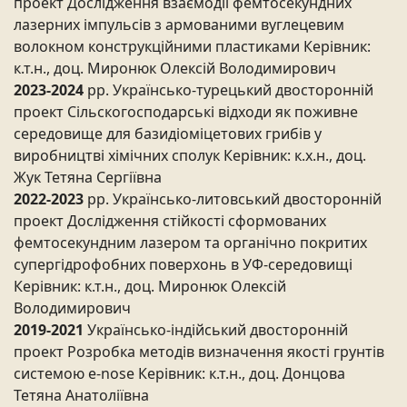
проект Дослідження взаємодії фемтосекундних
лазерних імпульсів з армованими вуглецевим
волокном конструкційними пластиками Керівник:
к.т.н., доц. Миронюк Олексій Володимирович
2023-2024
рр. Українсько-турецький двосторонній
проект Сільскогосподарські відходи як поживне
середовище для базидіоміцетових грибів у
виробництві хімічних сполук Керівник: к.х.н., доц.
Жук Тетяна Сергіївна
2022-2023
рр. Українсько-литовський двосторонній
проект Дослідження стійкості сформованих
фемтосекундним лазером та органічно покритих
супергідрофобних поверхонь в УФ-середовищі
Керівник: к.т.н., доц. Миронюк Олексій
Володимирович
2019-2021
Українсько-індійський двосторонній
проект Розробка методів визначення якості грунтів
системою e-nose Керівник: к.т.н., доц. Донцова
Тетяна Анатоліївна