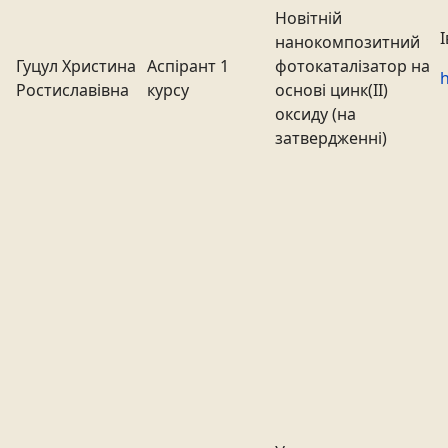
Новітній
нанокомпозитний
Гуцул Христина
Аспірант 1
фотокаталізатор на
h
Ростиславівна
курсу
основі цинк(ІІ)
оксиду (на
затвердженні)