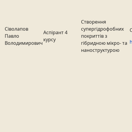
Створення
Сіволапов
супергідрофобних
Аспірант 4
Павло
покриттів з
курсу
h
Володимирович
гібридною мікро- та
наноструктурою