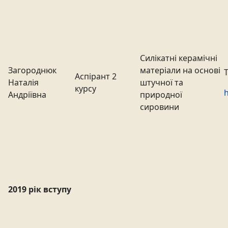
Силікатні керамічні
Загороднюк
матеріали на основі
Т
Аспірант 2
Наталія
штучної та
курсу
h
Андріївна
природної
сировини
2019 рік вступу