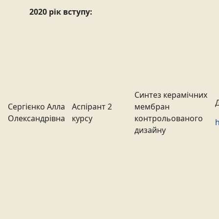
2020 рік вступу:
Синтез керамічних
Сергієнко Алла
Аспірант 2
мембран
Олександрівна
курсу
контрольованого
h
дизайну