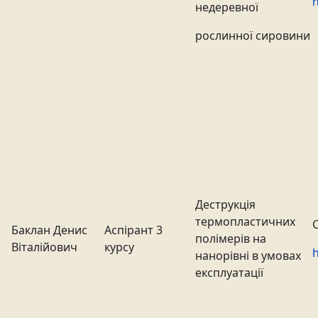
h
недеревної
рослинної сировини
Деструкція
термопластичних
Баклан Денис
Аспірант 3
полімерів на
Віталійович
курсу
h
нанорівні в умовах
експлуатації