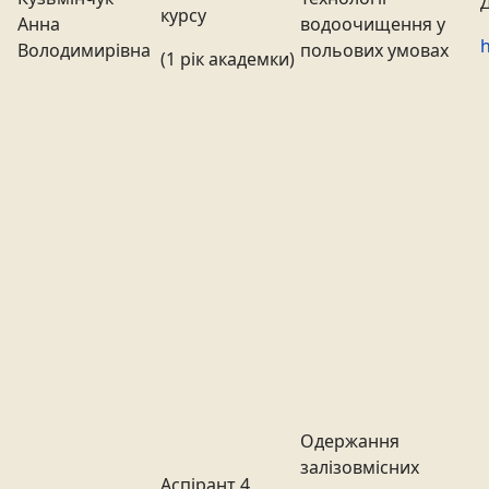
курсу
Анна
водоочищення у
h
Володимирівна
польових умовах
(1 рік академки)
Одержання
залізовмісних
Аспірант 4