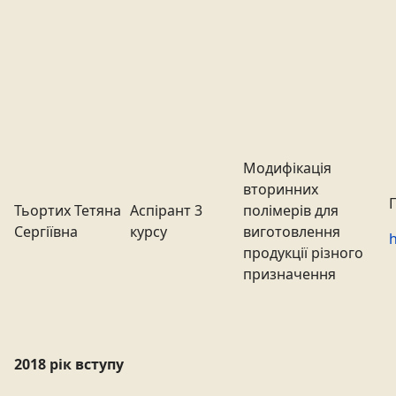
Модифікація
вторинних
Тьортих Тетяна
Аспірант 3
полімерів для
Сергіївна
курсу
виготовлення
h
продукції різного
призначення
2018 рік вступу