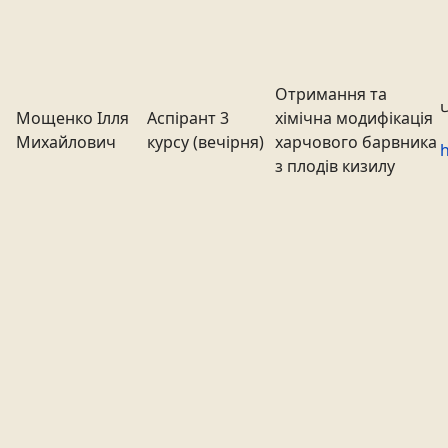
Отримання та
Мощенко Ілля
Аспірант 3
хімічна модифікація
Михайлович
курсу (вечірня)
харчового барвника
h
з плодів кизилу