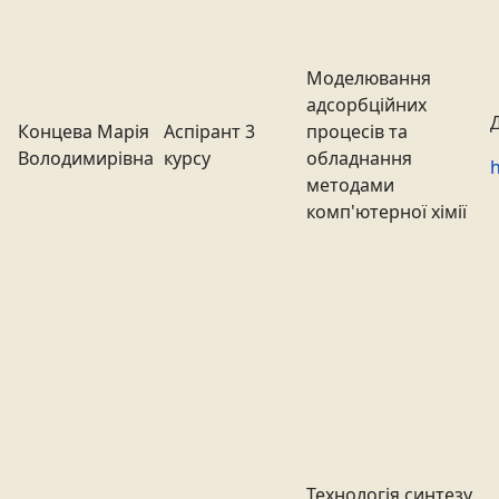
Моделювання
адсорбційних
Концева Марія
Аспірант 3
процесів та
Володимирівна
курсу
обладнання
h
методами
комп'ютерної хімії
Технологія синтезу