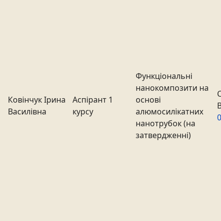
Функціональні
нанокомпозити на
Ковінчук Ірина
Аспірант 1
основі
Василівна
курсу
алюмосилікатних
нанотрубок (на
затвердженні)