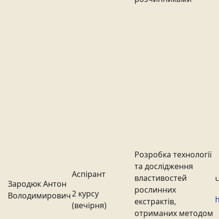
Розробка технології
та дослідження
Аспірант
властивостей
Зародюк Антон
рослинних
2 курсу
Володимирович
h
екстрактів,
(вечірня)
отриманих методом