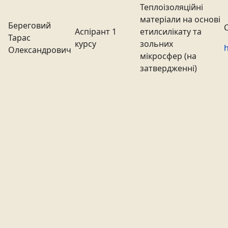
Теплоізоляційні
матеріали на основі
Береговий
Аспірант 1
етилсилікату та
Тарас
курсу
зольних
h
Олександрович
мікросфер (на
затвердженні)