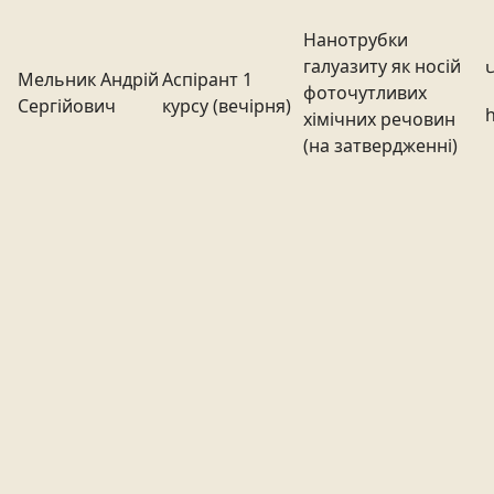
Нанотрубки
галуазиту як носій
Мельник Андрій
Аспірант 1
фоточутливих
Сергійович
курсу (вечірня)
хімічних речовин
(на затвердженні)