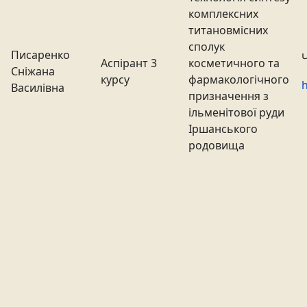
комплексних
титановмісних
сполук
Писаренко
Аспірант 3
косметичного та
Сніжана
курсу
фармакологічного
h
Василівна
призначення з
ільменітової руди
Іршанського
родовища