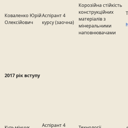
Корозійна стійкість
конструкційних
Коваленко Юрій
Аспірант 4
матеріалів з
Олексійович
курсу (заочна)
h
мінеральними
наповнювачами
2017 рік вступу
Аспірант 4
Кузьмінчук
Технології