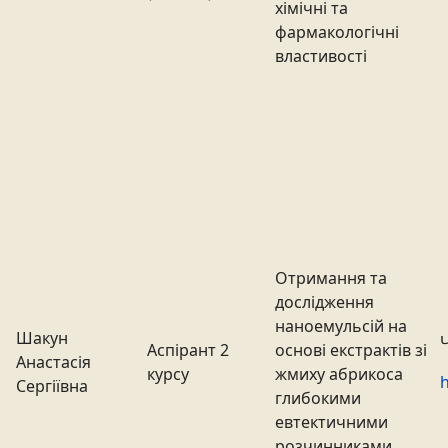
хімічні та
фармакологічні
властивості
Отримання та
дослідження
наноемульсій на
Шакун
Аспірант 2
основі екстрактів зі
Анастасія
курсу
жмиху абрикоса
h
Сергіївна
глибокими
евтектичними
розчинниками