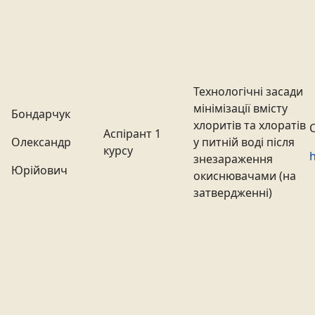
Технологічні засади
мінімізації вмісту
Бондарчук
хлоритів та хлоратів
Аспірант 1
Олександр
у питній воді після
курсу
h
знезараження
Юрійович
окиснювачами (на
затвердженні)