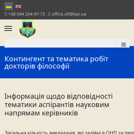
+38 044 204-97-73
office.xtf@kpi.ua
≡
Контингент та тематика робіт
докторів філософії
Інформація щодо відповідності
тематики аспірантів науковим
напрямам керівників
Загальна кількість викладачів, які задіяні в ОНП за пері