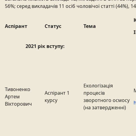
56%; серед викладачів 11 осіб чоловічої статті (44%), 
Аспірант
Статус
Тема
2021 рік вступу:
Екологізація
Тивоненко
Аспірант 1
процесів
Артем
курсу
зворотного осмосу
h
Вікторович
(на затвердженні)