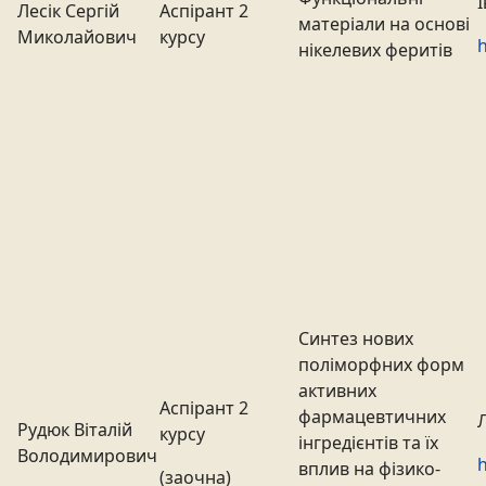
Лесік Сергій
Аспірант 2
матеріали на основі
Миколайович
курсу
h
нікелевих феритів
Синтез нових
поліморфних форм
активних
Аспірант 2
фармацевтичних
Рудюк Віталій
курсу
інгредієнтів та їх
Володимирович
h
вплив на фізико-
(заочна)