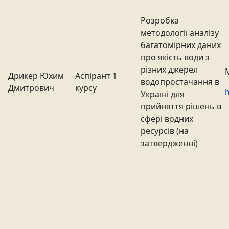
Розробка
методології аналізу
багатомірних даних
про якість води з
різних джерел
Дрикер Юхим
Аспірант 1
водопростачання в
Дмитрович
курсу
h
Україні для
прийняття рішень в
сфері водних
ресурсів (на
затвердженні)