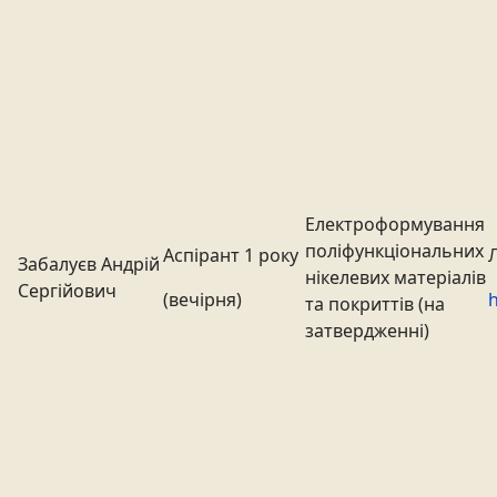
Електроформування
поліфункціональних
Аспірант 1 року
Забалуєв Андрій
нікелевих матеріалів
Сергійович
(вечірня)
h
та покриттів (на
затвердженні)