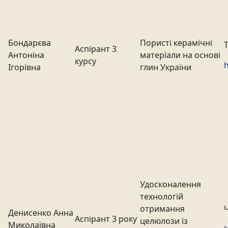
Бондарєва
Пористі керамічні
Т
Аспірант 3
Антоніна
матеріали на основі
курсу
h
Ігорівна
глин України
Удосконалення
технологій
отримання
Денисенко Анна
Аспірант 3 року
целюлози із
Миколаївна