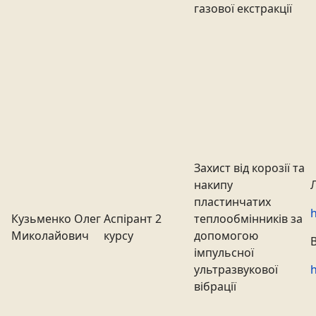
газової екстракції
Захист від корозії та
накипу
пластинчатих
h
Кузьменко Олег
Аспірант 2
теплообмінників за
Миколайович
курсу
допомогою
імпульсної
ультразвукової
h
вібрації