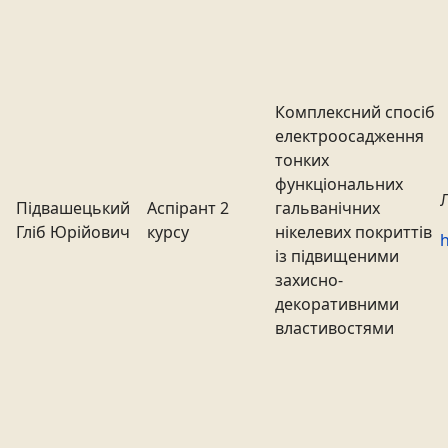
Комплексний спосіб
електроосадження
тонких
функціональних
Підвашецький
Аспірант 2
гальванічних
Гліб Юрійович
курсу
нікелевих покриттів
h
із підвищеними
захисно-
декоративними
властивостями