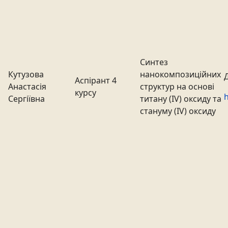
Синтез
Кутузова
нанокомпозиційних
Аспірант 4
Анастасія
структур на основі
курсу
h
Сергіївна
титану (IV) оксиду та
стануму (IV) оксиду