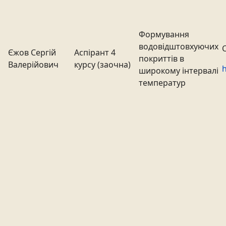
Формування
водовідштовхуючих
Єжов Сергій
Аспірант 4
покриттів в
Валерійович
курсу (заочна)
h
широкому інтервалі
температур