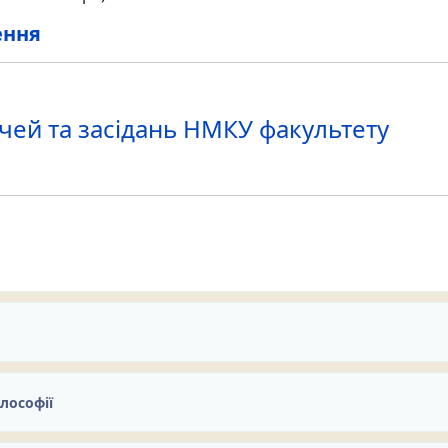
ення
чей та засідань НМКУ факультету
 22 квітня 2024 р., з 15 жовтня до 15 грудня 2023 р., з 15
 жовтня 2020 р., з 01 липня до 01 серпня 2020 р.
лософії