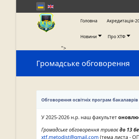
Головна
Акредитація-2
Новини
Про ХТФ
">
Громадське обговорення
Обговорення освітніх програм бакалаврів
У 2025-2026 н.р. наш факультет
оновлює
Громадське обговорення триває
до 13 бе
xtf.metodist@gmail.com
(тема листа - О