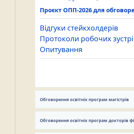
Проєкт ОПП-2026 для обговор
Відгуки стейкхолдерів
Протоколи робочих зустрі
Опитування
Попередні обговорення:
з 22 березня до
до 15 жовтня 2021 р., з 01 вересня до 01
Обговорення освітніх програм магістрів
Обговорення освітніх програм докторів фі