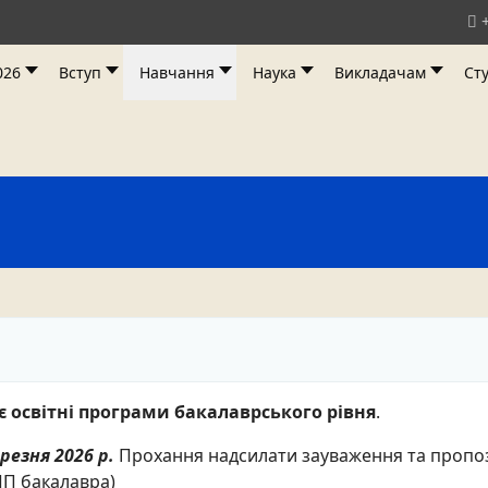
026
Вступ
Навчання
Наука
Викладачам
Ст
 освітні програми бакалаврського рівня
.
резня 2026 р.
Прохання надсилати зауваження та пропоз
ПП бакалавра)