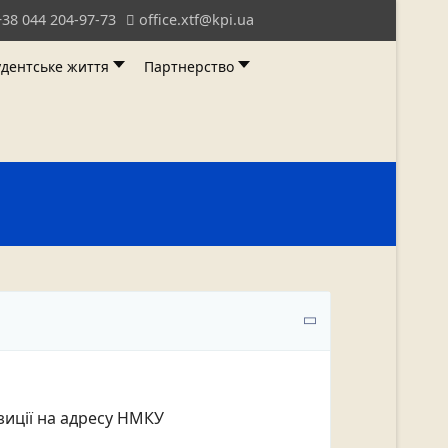
+38 044 204-97-73
office.xtf@kpi.ua
удентське життя
Партнерство
иції на адресу НМКУ