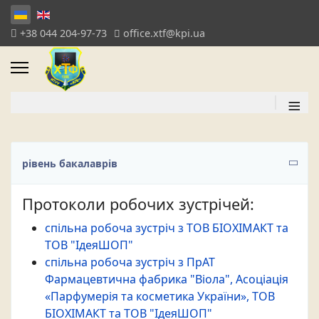
+38 044 204-97-73
office.xtf@kpi.ua
≡
рівень бакалаврів
Протоколи робочих зустрічей:
спільна робоча зустріч з ТОВ БІОХІМАКТ та
ТОВ "ІдеяШОП"
спільна робоча зустріч з ПрАТ
Фармацевтична фабрика "Віола", Асоціація
«Парфумерія та косметика України», ТОВ
БІОХІМАКТ та ТОВ "ІдеяШОП"