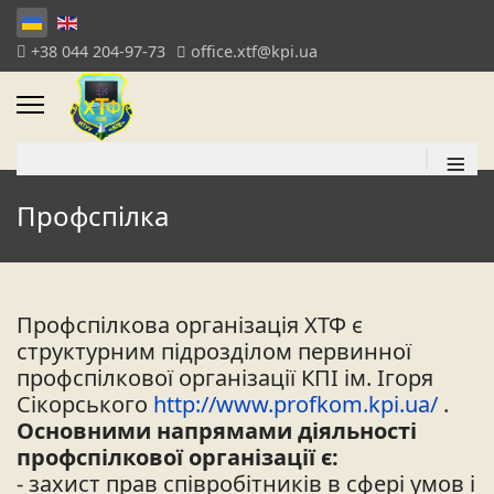
+38 044 204-97-73
office.xtf@kpi.ua
≡
Профспілка
Профспілкова організація ХТФ є
структурним підрозділом первинної
профспілкової організації КПІ ім. Ігоря
Сікорського
http://www.profkom.kpi.ua/
.
Основними напрямами діяльності
профспілкової організації є:
- захист прав співробітників в сфері умов і