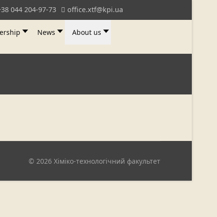
+38 044 204-97-73
office.xtf@kpi.ua
ership
News
About us
© 2026 Хіміко-технологічний факультет