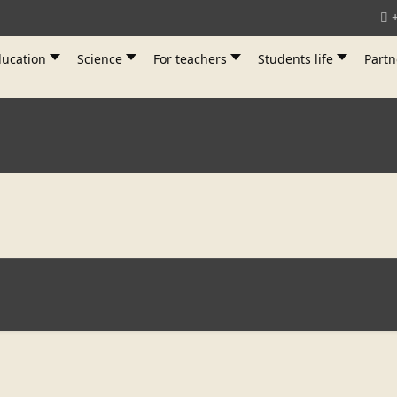
ucation
Science
For teachers
Students life
Partn